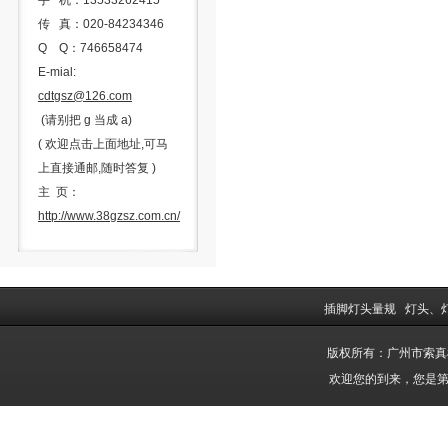
手 机：13533262415
传 真：020-84234346
Q Q：746658474
E-mial:
cdtgsz@126.com
(请别把 g 当成 a)
( 欢迎点击上面地址,可马
上直接通邮,随时答复 )
主 页：
http://www.38gzsz.com.cn/
插脚灯头量规
灯头、
版权所有：广州市索
欢迎您的到来，您是