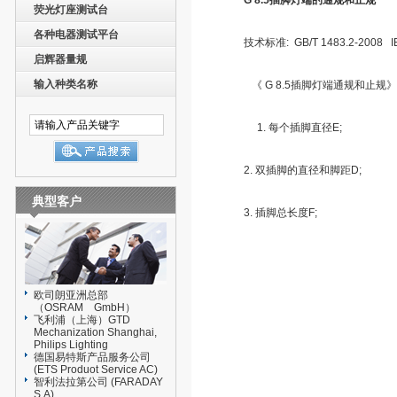
G 8.5
插脚灯端的通规和止规
荧光灯座测试台
各种电器测试平台
技术标准: GB/T 1483.2-2008 IEC
启辉器量规
输入种类名称
《 G 8.5插脚灯端通规和止规》
1. 每个插脚直径E;
2. 双插脚的直径和脚距D;
典型客户
3. 插脚总长度F;
欧司朗亚洲总部
（OSRAM GmbH）
飞利浦（上海）GTD
Mechanization Shanghai,
Philips Lighting
德国易特斯产品服务公司
(ETS Produot Service AC)
智利法拉第公司 (FARADAY
S.A)