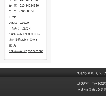
手 机：13533262415
传 真：020-84234346
Q Q：746658474
E-mial:
cdtgsz@126.com
(请别把 g 当成 a)
( 欢迎点击上面地址,可马
上直接通邮,随时答复 )
主 页：
http://www.38gzsz.com.cn/
插脚灯头量规
灯头、
版权所有：广州市索
欢迎您的到来，您是