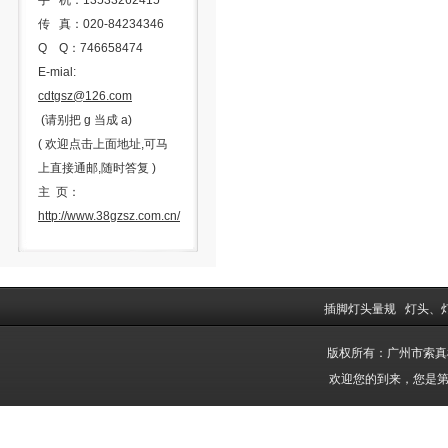
手 机：13533262415
传 真：020-84234346
Q Q：746658474
E-mial:
cdtgsz@126.com
(请别把 g 当成 a)
( 欢迎点击上面地址,可马
上直接通邮,随时答复 )
主 页：
http://www.38gzsz.com.cn/
插脚灯头量规
灯头、
版权所有：广州市索
欢迎您的到来，您是