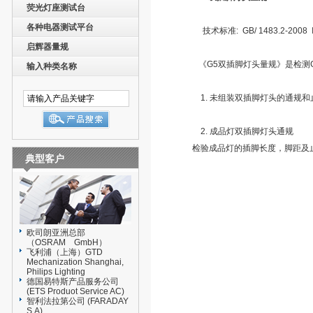
荧光灯座测试台
各种电器测试平台
技术标准: GB/ 1483.2-2008 IE
启辉器量规
《G5双插脚灯头量规》是检测G
输入种类名称
1. 未组装双插脚灯头的通规
2. 成品灯双插脚灯头通规
检验成品灯的插脚长度，脚距及
典型客户
欧司朗亚洲总部
（OSRAM GmbH）
飞利浦（上海）GTD
Mechanization Shanghai,
Philips Lighting
德国易特斯产品服务公司
(ETS Produot Service AC)
智利法拉第公司 (FARADAY
S.A)