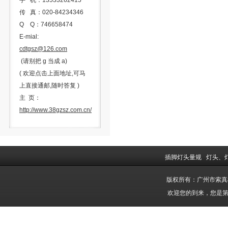
手 机：13533262415
传 真：020-84234346
Q Q：746658474
E-mial:
cdtgsz@126.com
(请别把 g 当成 a)
( 欢迎点击上面地址,可马
上直接通邮,随时答复 )
主 页：
http://www.38gzsz.com.cn/
插脚灯头量规
灯头、
版权所有：广州市索
欢迎您的到来，您是