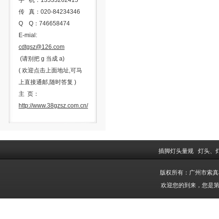
手 机：13533262415
传 真：020-84234346
Q Q：746658474
E-mial:
cdtgsz@126.com
(请别把 g 当成 a)
( 欢迎点击上面地址,可马
上直接通邮,随时答复 )
主 页：
http://www.38gzsz.com.cn/
插脚灯头量规
灯头、
版权所有：广州市索
欢迎您的到来，您是